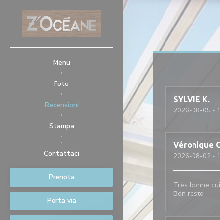
Personalizzazione delle tue scelte sui cookie
Menu
Foto
SYLVIE
K
Recensioni
2026-08-05
- 1
Stampa
Véronique
((apre una nuova finestra))
Contattaci
2026-08-02
- 1
Prenota
Très bonne cui
Bon resto
Porta via