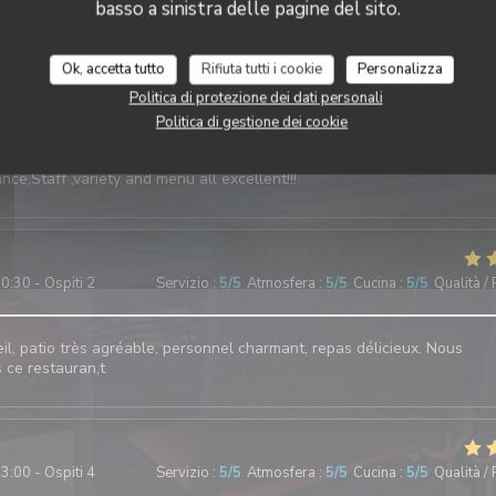
basso a sinistra delle pagine del sito.
0:30 - Ospiti 3
Servizio
:
5
/5
Atmosfera
:
5
/5
Cucina
:
5
/5
Qualità /
Ok, accetta tutto
Rifiuta tutti i cookie
Personalizza
Politica di protezione dei dati personali
3:00 - Ospiti 2
Servizio
:
5
/5
Atmosfera
:
5
/5
Cucina
:
5
/5
Qualità /
Politica di gestione dei cookie
ce,Staff ,variety and menu all excellent!!!
0:30 - Ospiti 2
Servizio
:
5
/5
Atmosfera
:
5
/5
Cucina
:
5
/5
Qualità /
il, patio très agréable, personnel charmant, repas délicieux. Nous
ce restauran,t
3:00 - Ospiti 4
Servizio
:
5
/5
Atmosfera
:
5
/5
Cucina
:
5
/5
Qualità /