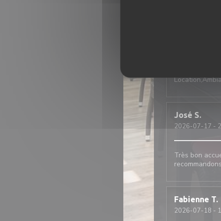
2026-07-30
- 2
paul
M
2026-07-26
- 1
Location,Ambian
José
S
2026-07-17
- 2
Très bon accue
recommandons 
Fabienne
T
2026-07-18
- 1