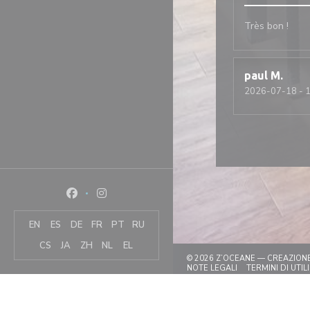
Très bon !
paul
M
2026-07-18
- 1
Facebook ((apre una nuova finestra))
Instagram ((apre una nuova finestra))
EN
ES
DE
FR
PT
RU
CS
JA
ZH
NL
EL
© 2026 Z’OCEANE — CREAZION
((APRE UNA NUOVA
NOTE LEGALI
TERMINI DI UTIL