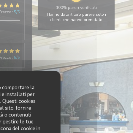
100% pareri verificati
 Prezzo
:
5
/5
Hanno dato il loro parere solo i
clienti che hanno prenotato
 Prezzo
:
5
/5
 Prezzo
:
5
/5
no comportare la
 e installati per
o. Questi cookies
que. Nous
l sito, fornire
ità o contenuti
r gestire le tue
icona del cookie in