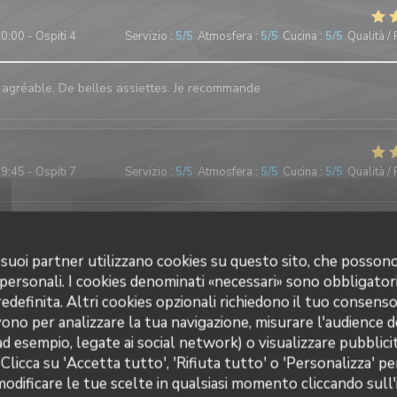
0:00 - Ospiti 4
Servizio
:
5
/5
Atmosfera
:
5
/5
Cucina
:
5
/5
Qualità /
 agréable. De belles assiettes. Je recommande
9:45 - Ospiti 7
Servizio
:
5
/5
Atmosfera
:
5
/5
Cucina
:
5
/5
Qualità /
9:30 - Ospiti 5
Servizio
:
5
/5
Atmosfera
:
5
/5
Cucina
:
5
/5
Qualità /
 i suoi partner utilizzano cookies su questo sito, che posso
 personali. I cookies denominati «necessari» sono obbligatori
definita. Altri cookies opzionali richiedono il tuo consens
érience. Repas de qualité et très copieux. L'équipe est très sympathi
ono per analizzare la tua navigazione, misurare l'audience de
s+++.
ad esempio, legate ai social network) o visualizzare pubblic
 Clicca su 'Accetta tutto', 'Rifiuta tutto' o 'Personalizza' pe
odificare le tue scelte in qualsiasi momento cliccando sull'