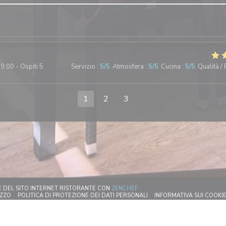
9:00 - Ospiti 5
Servizio
:
5
/5
Atmosfera
:
5
/5
Cucina
:
5
/5
Qualità /
1
2
3
((APRE UNA NUOVA FINESTRA))
E DEL SITO INTERNET RISTORANTE CON
ZENCHEF
 FINESTRA))
((APRE UNA NUOVA FINESTRA))
((APRE UNA NUOVA FINESTR
IZZO
POLITICA DI PROTEZIONE DEI DATI PERSONALI
INFORMATIVA SUI COOKI