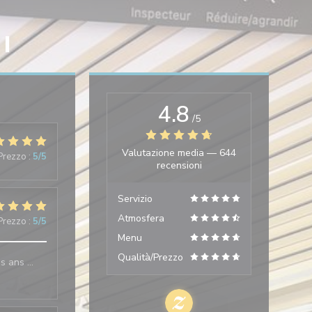
I
4.8
/5
Valutazione media —
644
 Prezzo
:
5
/5
recensioni
Servizio
Atmosfera
 Prezzo
:
5
/5
Menu
Qualità/Prezzo
es ans …