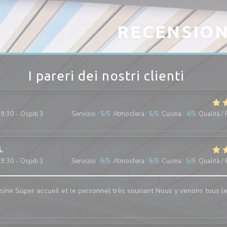
RECENSION
I pareri dei nostri clienti
9:30 - Ospiti 3
Servizio
:
5
/5
Atmosfera
:
5
/5
Cucina
:
4
/5
Qualità /
G
9:30 - Ospiti 3
Servizio
:
5
/5
Atmosfera
:
5
/5
Cucina
:
5
/5
Qualità /
sine Super accueil et le personnel très souriant Nous y venons tous l