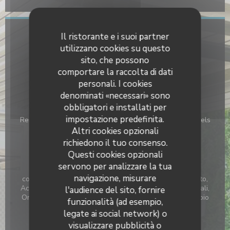
Il ristorante e i suoi partner
Informazioni pratiche
utilizzano cookies su questo
Cucina
sito, che possono
Di Pesce, Carne e pesce alla plancha, Tradizionale
comportare la raccolta di dati
francese
personali. I cookies
denominati «necessari» sono
Tipologia
obbligatori e installati per
impostazione predefinita.
Restauration traditionnelle pour les groupes et individuels
,
Altri cookies opzionali
Restaurant traditionnel
richiedono il tuo consenso.
Questi cookies opzionali
Servizi
servono per analizzare la tua
Sale banchetti - per banchetti, Camera con aria
navigazione, misurare
condizionata, Recapito, Libero preventivo personalizzato,
Accesso disabili, piatti vegetariani, Vendita on o dai locali,
l'audience del sito, fornire
Ordine da asporto, Takeaways, Terrazzo, Sedia e cambio
funzionalità (ad esempio,
bambino tavolo
legate ai social network) o
visualizzare pubblicità o
Metodo di pagamento