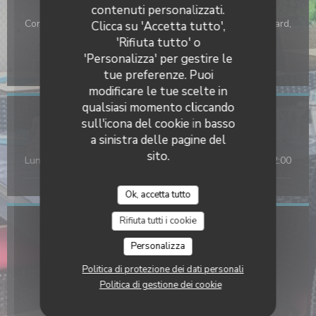
contenuti personalizzati.
Bancomat, Assegni, Buoni vacanza, Visa, Maestro,
Contanti, Bonifico, Titoli Restaurant, Eurocard / Mastercard,
Clicca su 'Accetta tutto',
Moneo, Titoli ristorante (solo pranzo), Contactless
'Rifiuta tutto' o
Payment, Buoni pasto, Ordine di acquisto, Apple Pay,
'Personalizza' per gestire le
Senza contatto, Pagamento mobile
tue preferenze. Puoi
modificare le tue scelte in
qualsiasi momento cliccando
Orari
sull'icona del cookie in basso
a sinistra delle pagine del
sito.
Lun
-
Dom
12:00 - 14:00
19:00 - 22:00
•
Ok, accetta tutto
Rifiuta tutti i cookie
Indirizzo
Personalizza
((apre un
4 Avenue du Junka 40480 Vieux-Boucau-les-Bains
Politica di protezione dei dati personali
09 54 97 40 65
Politica di gestione dei cookie
Facebook ((apre una nuova finestra)
Instagram ((apre una nuova f