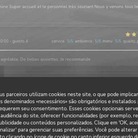
sine Super accueil et le personnel très souriant Nous y venons tous l
0:00 - guests 4
service
:
5
/5
ambience
:
5
/5
menu
:
5
/5
quality_
 agréable. De belles assiettes. Je recommande
9:45 - guests 7
service
:
5
/5
ambience
:
5
/5
menu
:
5
/5
quality_
s parceiros utilizam cookies neste site, o que pode implica
es denominados «necessários» são obrigatórios e instalados
requerem seu consentimento. Esses cookies opcionais serve
audiência do site, oferecer funcionalidades (por exemplo, r
9:30 - guests 5
service
:
5
/5
ambience
:
5
/5
menu
:
5
/5
quality_
 publicidade ou conteúdos personalizados. Clique em 'OK, acei
nalizar' para gerenciar suas preferências. Você pode alterar
érience. Repas de qualité et très copieux. L'équipe est très sympathiq
clicando no ícone de cookie no canto inferior esquerdo da