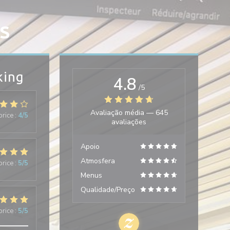
S
king
4.8
/5
Avaliação média —
645
price
:
4
/5
avaliações
Apoio
Atmosfera
price
:
5
/5
Menus
Qualidade/Preço
price
:
5
/5