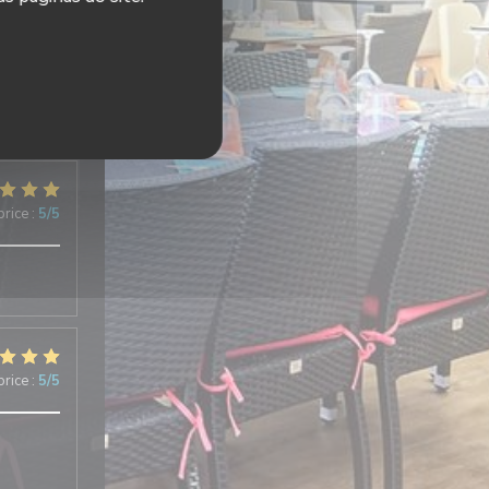
price
:
5
/5
price
:
5
/5
price
:
5
/5