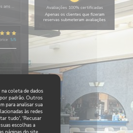
es ans …
Avaliações 100% certificadas
Apenas os clientes que fizeram
reservas submeteram avaliações
price
:
5
/5
price
:
5
/5
r na coleta de dados
 por padrão. Outros
m para analisar sua
elacionadas às redes
price
:
5
/5
tar tudo', 'Recusar
 suas escolhas a
ue.
s páginas do site.