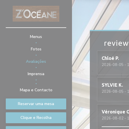
Painel de Gerenciamento de Cookies
Menus
review
Fotos
Chloé
P
Avaliações
2026-08-05
- 1
Imprensa
SYLVIE
K
((abre numa nova janela))
Mapa e Contacto
2026-08-05
- 1
Reservar uma mesa
Véronique
Clique e Recolha
2026-08-02
- 1