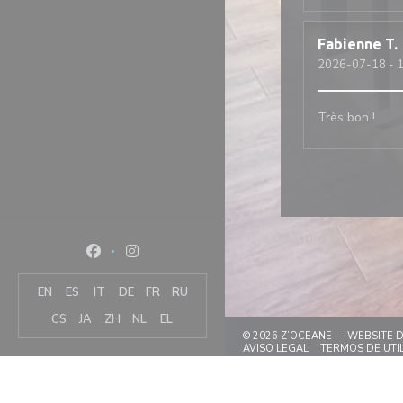
Fabienne
T
2026-07-18
- 1
Très bon !
Facebook ((abre numa nova janela))
Instagram ((abre numa nova janela))
EN
ES
IT
DE
FR
RU
CS
JA
ZH
NL
EL
© 2026 Z’OCEANE — WEBSITE
((ABRE NUMA NOVA
AVISO LEGAL
TERMOS DE UTI