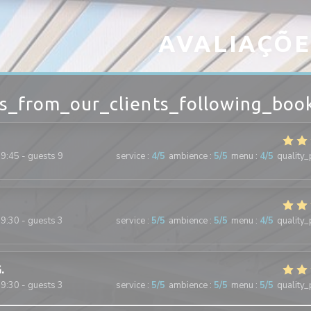
AVALIAÇÕE
s_from_our_clients_following_boo
9:45 - guests 9
service
:
4
/5
ambience
:
5
/5
menu
:
4
/5
quality_
9:30 - guests 3
service
:
5
/5
ambience
:
5
/5
menu
:
4
/5
quality_
G
9:30 - guests 3
service
:
5
/5
ambience
:
5
/5
menu
:
5
/5
quality_