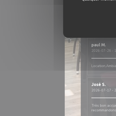
Nous recomma
Fanny
P
2026-07-30
- 2
paul
M
2026-07-26
- 1
Location,Ambian
José
S
2026-07-17
- 2
Très bon accue
recommandons 