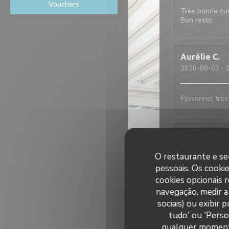
Vouchers
Très bonne cui
Bon resto
Aurélie
C
2026-08-03
- 2
Personnel très
Jörg
K
2026-07-31
- 1
O restaurante e seu
pessoais. Os cooki
cookies opcionais 
Nadege
G
navegação, medir a 
2026-07-29
- 1
sociais) ou exibir
tudo' ou 'Perso
Très bonne exp
qualquer momento 