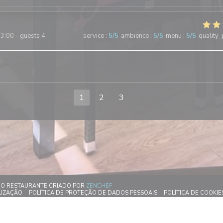
3:00 - guests 4
service
:
5
/5
ambience
:
5
/5
menu
:
5
/5
quality_
1
2
3
((ABRE NUMA NOVA JANELA))
 DO RESTAURANTE CRIADO POR
ZENCHEF
 JANELA))
((ABRE NUMA NOVA JANELA))
((ABRE NUMA NOVA JAN
LIZAÇÃO
POLÍTICA DE PROTEÇÃO DE DADOS PESSOAIS
POLÍTICA DE COOKIE