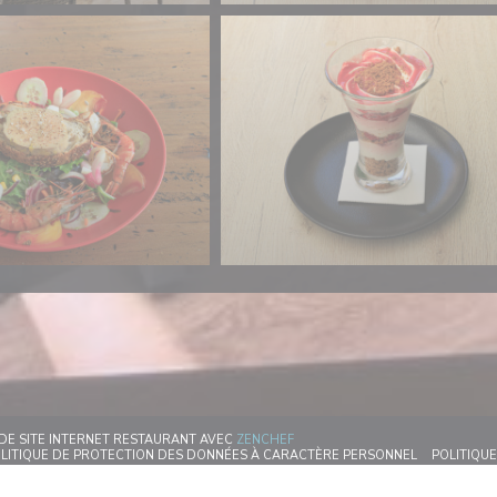
((OUVRE UNE NOUVELLE FENÊTRE
 DE SITE INTERNET RESTAURANT AVEC
ZENCHEF
E NOUVELLE FENÊTRE))
VRE UNE NOUVELLE FENÊTRE))
((OUVRE UNE
LITIQUE DE PROTECTION DES DONNÉES À CARACTÈRE PERSONNEL
POLITIQUE