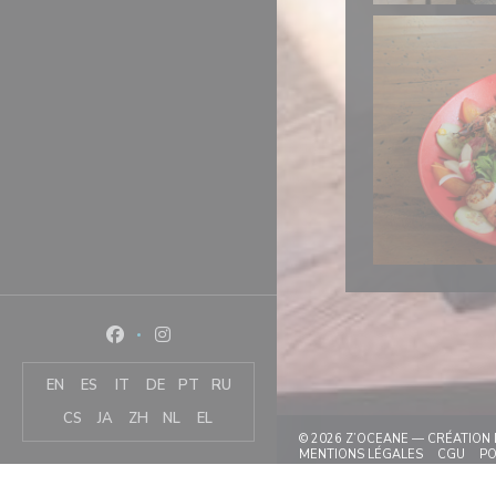
Facebook ((ouvre une nouvelle fenêtre))
Instagram ((ouvre une nouvelle fenêtre))
EN
ES
IT
DE
PT
RU
CS
JA
ZH
NL
EL
© 2026 Z’OCEANE — CRÉATION
((OUVRE UN
((OU
MENTIONS LÉGALES
CGU
PO